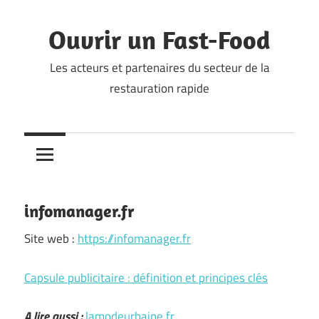
Skip
to
Ouvrir un Fast-Food
content
Les acteurs et partenaires du secteur de la
restauration rapide
infomanager.fr
Site web :
https://infomanager.fr
Capsule publicitaire : définition et principes clés
A lire aussi :
lamodeurbaine.fr